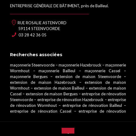
ENTREPRISE GÉNÉRALE DE BÂTIMENT, près de Bailleul.
RUE ROSALIE ASTENVORD
59114 STEENVOORDE
03 28 42 36 05
Recherches associées
maçonnerie Steenvoorde
–
maçonnerie Hazebrouck
–
maçonnerie
Wormhout
–
maçonnerie Bailleul
–
maçonnerie Cassel
–
maçonnerie Bergues
–
extension de maison Steenvoorde
–
extension de maison Hazebrouck
–
extension de maison
Wormhout
–
extension de maison Bailleul
–
extension de maison
Cassel
–
extension de maison Bergues
–
entreprise de rénovation
Steenvoorde
–
entreprise de rénovation Hazebrouck
–
entreprise
de rénovation Wormhout
–
entreprise de rénovation Bailleul
–
entreprise de rénovation Cassel
–
entreprise de rénovation
Bergues
–
aménagement intérieur Steenvoorde
–
aménagement
intérieur Hazebrouck
–
aménagement intérieur Wormhout
–
aménagement intérieur Bailleul
–
aménagement intérieur Cassel
–
aménagement intérieur Bergues
–
couverture Steenvoorde
–